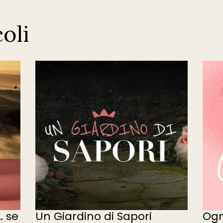
coli
… se
Un Giardino di Sapori
Ogn