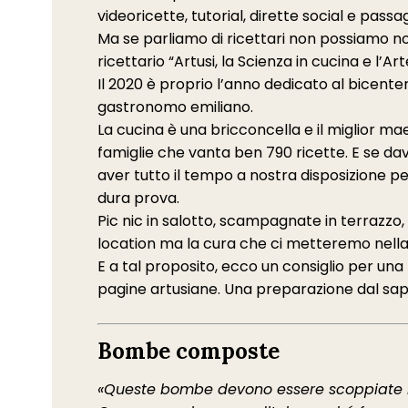
videoricette, tutorial, dirette social e passag
Ma se parliamo di ricettari non possiamo non
ricettario “Artusi, la Scienza in cucina e l’A
Il 2020 è proprio l’anno dedicato al bicente
gastronomo emiliano.
La cucina è una bricconcella e il miglior m
famiglie che vanta ben 790 ricette. E se davv
aver tutto il tempo a nostra disposizione pe
dura prova.
Pic nic in salotto, scampagnate in terrazzo
location ma la cura che ci metteremo nella 
E a tal proposito, ecco un consiglio per una
pagine artusiane. Una preparazione dal sapo
Bombe composte
«Queste bombe devono essere scoppiate la