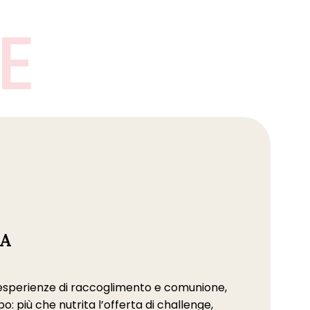
E
NA
no esperienze di raccoglimento e comunione,
: più che nutrita l’offerta di challenge,