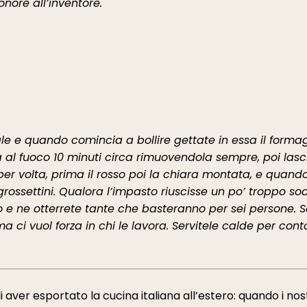
ore all’inventore.
le e quando comincia a bollire gettate in essa il formagg
a al fuoco 10 minuti circa rimuovendola sempre, poi lasc
er volta, prima il rosso poi la chiara montata, e quand
ossettini. Qualora l’impasto riuscisse un po’ troppo sodo
o e ne otterrete tante che basteranno per sei persone.
 ci vuol forza in chi le lavora. Servitele calde per conto
i aver esportato la cucina italiana all’estero: quando i nostr