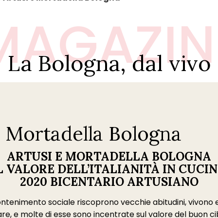
MAGAZIN
La Bologna, dal vivo
e Mortadella Bologna
ARTUSI E MORTADELLA BOLOGNA
L VALORE DELL’ITALIANITÀ IN CUCI
2020 BICENTARIO ARTUSIANO
di contenimento sociale riscoprono vecchie abitudini, vivo
e, e molte di esse sono incentrate sul valore del buon cibo