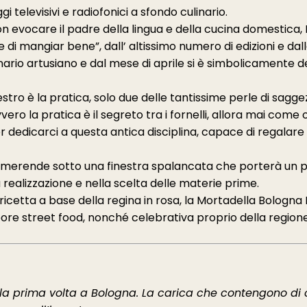
gi televisivi e radiofonici a sfondo culinario.
 evocare il padre della lingua e della cucina domestica, P
rte di mangiar bene”, dall’ altissimo numero di edizioni e dal
nario artusiano e dal mese di aprile si è simbolicamente de
aestro è la pratica, solo due delle tantissime perle di sa
ero la pratica è il segreto tra i fornelli, allora mai come
r dedicarci a questa antica disciplina, capace di regalar
, merende sotto una finestra spalancata che porterà un po
realizzazione e nella scelta delle materie prime.
 ricetta a base della regina in rosa, la Mortadella Bologn
re street food, nonché celebrativa proprio della regione c
 prima volta a Bologna. La carica che contengono di 