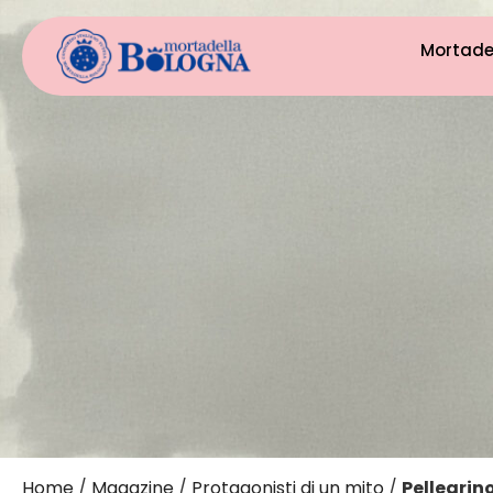
Mortade
Home
/
Magazine
/
Protagonisti di un mito
/
Pellegrin