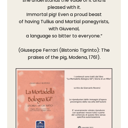
she understands the value of it and is
pleased with it.
Immortal pig! Even a proud beast
of having Tullius and Martial panegyrists,
with Giuvenal,
a language so bitter to everyone.”
(Giuseppe Ferrari (Bistonio Tigrinto): The
praises of the pig, Modena, 1761).