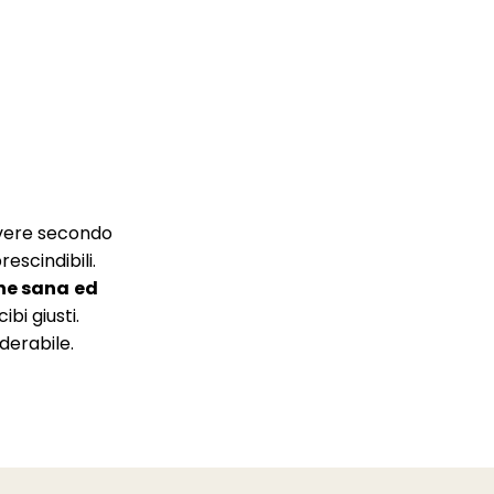
vere secondo
escindibili.
ne sana
ed
ibi giusti.
derabile.