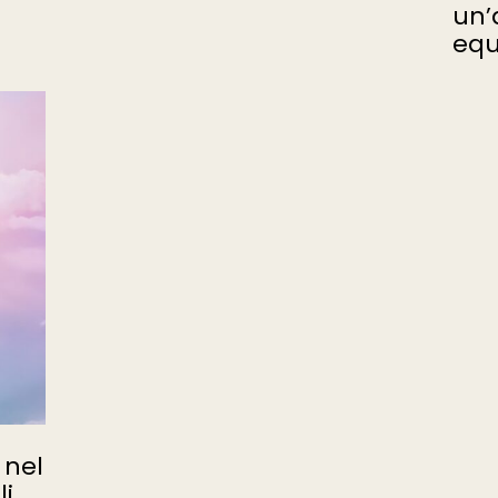
un’
equ
 nel
i