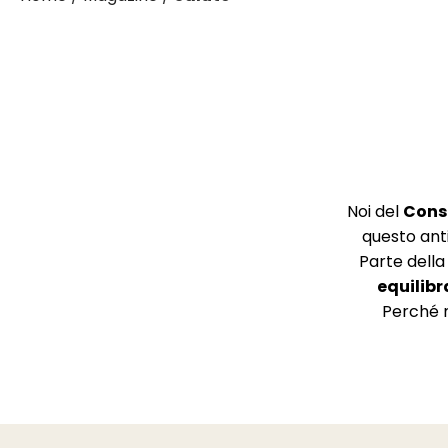
Noi del
Conso
questo ant
Parte della
equilibr
Perché m