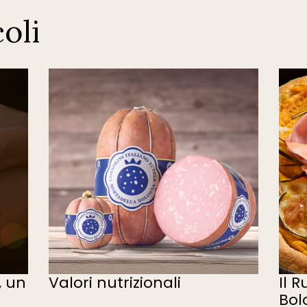
coli
, un
Valori nutrizionali
Il 
Bol