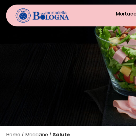
Mortade
Home
/
Magazine
/
Salute