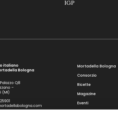
IGP
o italiano
Mortadella Bologna
ortadella Bologna
Consorzio
 Palazzo Q8
Ricette
zzano –
i (MI)
Magazine
925901
Eventi
rtadellabologna.com
Racconti