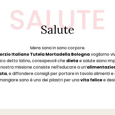
SALUTE
Salute
Mens sana in sano corpore.
rzio Italiano Tutela Mortadella Bologna
vogliamo vi
ico detto latino, consapevoli che
dieta
e salute siano impr
 nostra missione consiste nell’educare a un’
alimentazio
ata
, e diffondere consigli per portare in tavola alimenti e c
angiare sano è uno dei pilastri per una
vita felice
e desi