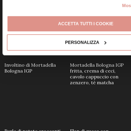
Millefoglie di Fregola
Insalata con Mortadella
Most
soffiata croccante e
Bologna IGP e caciotta
Mortadella Bologna IGP
ACCETTA TUTTI I COOKIE
PERSONALIZZA
Involtino di Mortadella
Mortadella Bologna IGP
Bologna IGP
fritta, crema di ceci,
cavolo cappuccio con
zenzero, tè matcha
Perle di patate croccanti
Flan di zucca con