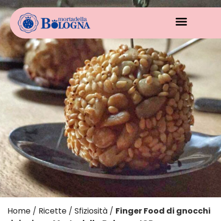
Home
/
Ricette
/
Sfiziosità
/
Finger Food di gnocchi