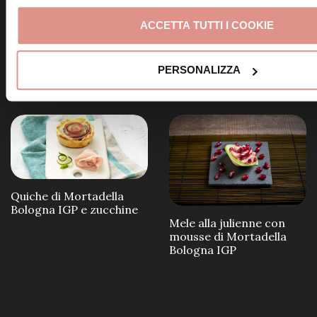
ACCETTA TUTTI I COOKIE
Frittelle alla Mortadella
Bologna IGP
Involtini di Mortadella
PERSONALIZZA
Bologna IGP e ricotta
Quiche di Mortadella
Bologna IGP e zucchine
Mele alla julienne con
mousse di Mortadella
Bologna IGP