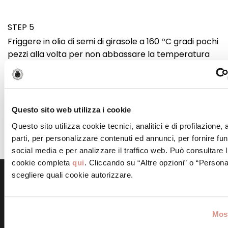
STEP 5
Friggere in olio di semi di girasole a 160 ºC gradi pochi
pezzi alla volta per non abbassare la temperatura
dell’olio.
STEP 6
Questo sito web utilizza i cookie
Servire tiepidi accompagnati a piacere con salsa allo
Questo sito utilizza cookie tecnici, analitici e di profilazione,
yogurt, preparata miscelando yogurt olio
parti, per personalizzare contenuti ed annunci, per fornire fun
extravergine, sale, pepe e foglioline di timo fresco.
social media e per analizzare il traffico web. Può consultare l
cookie completa
qui
. Cliccando su “Altre opzioni” o “Persona
scegliere quali cookie autorizzare.
Scopri altre ricette simili
Most