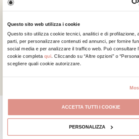
Questo sito web utilizza i cookie
Questo sito utilizza cookie tecnici, analitici e di profilazione,
parti, per personalizzare contenuti ed annunci, per fornire fun
social media e per analizzare il traffico web. Può consultare l
Milano
cookie completa
qui
. Cliccando su “Altre opzioni” o “Persona
scegliere quali cookie autorizzare.
Sonia Peronaci non ha dubbi: a Milano non vai da
nessuna parte senza zafferano. Come
combineranno questo ingrediente e la Regina
Most
Rosa?
ACCETTA TUTTI I COOKIE
PERSONALIZZA