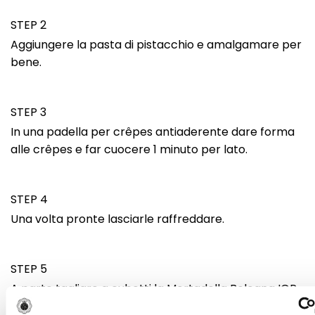
STEP 2
Aggiungere la pasta di pistacchio e amalgamare per
bene.
STEP 3
In una padella per crêpes antiaderente dare forma
alle crêpes e far cuocere 1 minuto per lato.
STEP 4
Una volta pronte lasciarle raffreddare.
STEP 5
A parte tagliare a cubetti la Mortadella Bologna IGP,
o se preferite potete utilizzare le fette. Spalmare la