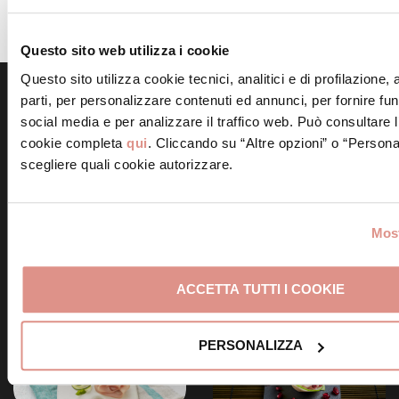
crescenza sulla crêpe, unire la Mortadella Bologna
IGP e arrotolare.
Questo sito web utilizza i cookie
Questo sito utilizza cookie tecnici, analitici e di profilazione,
parti, per personalizzare contenuti ed annunci, per fornire fun
Scopri altre ricette simili
social media e per analizzare il traffico web. Può consultare l
cookie completa
qui
. Cliccando su “Altre opzioni” o “Persona
scegliere quali cookie autorizzare.
Most
Frittelle alla Mortadella
Bologna IGP
Involtini di Mortadella
Bologna IGP e ricotta
ACCETTA TUTTI I COOKIE
PERSONALIZZA