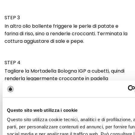
STEP 3
In altro olio bollente friggere le perle di patate e
farina di riso, sino a renderle croccanti. Terminata la
cottura aggiustare di sale e pepe.
STEP 4
Tagliare la Mortadella Bologna IGP a cubetti, quindi
renderla leggermente croccante in padella
aggiungendo il limone.
STEP 5
Questo sito web utilizza i cookie
Impiattare e servire con uno specchio di fonduta al
Questo sito utilizza cookie tecnici, analitici e di profilazione,
gorgonzola, le perle di patate croccanti e la
parti, per personalizzare contenuti ed annunci, per fornire fun
Mortadella Bologna IGP croccante a cubetti, quindi
social media e per analizzare il traffico web. Può consultare l