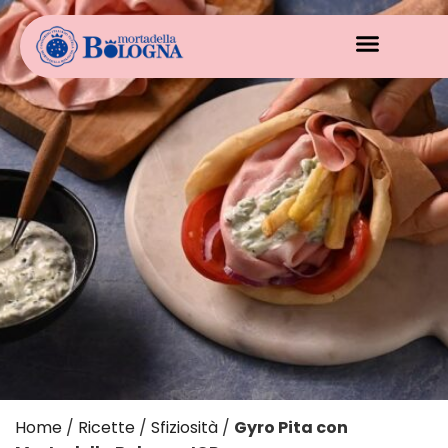
Home
/
Ricette
/
Sfiziosità
/
Gyro Pita con