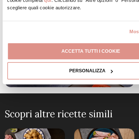
cookie completa
qui
. Cliccando su “Altre opzioni” o “Persona
scegliere quali cookie autorizzare.
Most
ACCETTA TUTTI I COOKIE
PERSONALIZZA
Scopri altre ricette simili