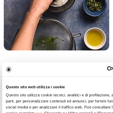
STEP 3
Affettate la cipolla e affettate il pomodoro. Farcite
le pita con tutti gli ingredienti e con la Mortadella
Bologna IGP e condite con lo tzatziki
Questo sito web utilizza i cookie
Questo sito utilizza cookie tecnici, analitici e di profilazione,
parti, per personalizzare contenuti ed annunci, per fornire fun
social media e per analizzare il traffico web. Può consultare l