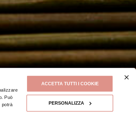
ACCETTA TUTTI I COOKIE
nalizzare
eb. Può
PERSONALIZZA
, potrà