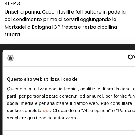
STEP 3
Unisci la panna. Cuoci i fusilli e falli saltare in padella
col condimento prima di servirli aggiungendo la
Mortadella Bologna IGP fresca e l’erba cipollina
tritata.
Scopri altre ricette simili
Questo sito web utilizza i cookie
Questo sito utilizza cookie tecnici, analitici e di profilazione,
parti, per personalizzare contenuti ed annunci, per fornire fun
social media e per analizzare il traffico web. Può consultare l
Frittelle alla Mortadella
Bologna IGP
cookie completa
qui
. Cliccando su “Altre opzioni” o “Persona
Involtini di Mortadella
scegliere quali cookie autorizzare.
Bologna IGP e ricotta