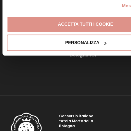
Most
ACCETTA TUTTI I COOKIE
Quiche di Mortadella
Bologna IGP e zucchine
PERSONALIZZA
Mele alla julienne con
mousse di Mortadella
Bologna IGP
Consorzio italiano
tutela Mortadella
Bologna