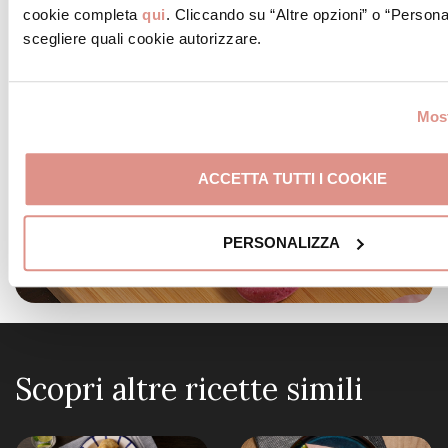
cookie completa
qui
. Cliccando su “Altre opzioni” o “Persona
scegliere quali cookie autorizzare.
Most
ACCETTA TUTTI I COOKIE
PERSONALIZZA
Scopri altre ricette simili