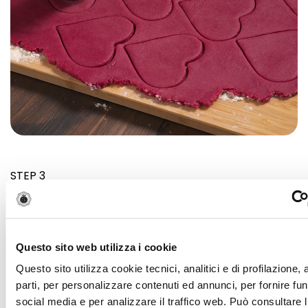
STEP 3
Lasciateli raffreddare e farcite con la mousse i
cuoricini senza foro. Ritagliate dei cuoricini dalle fette
di Mortadella Bologna IGP, disponeteli sulla mousse e
coprite con i biscotti col foro.
Questo sito web utilizza i cookie
Questo sito utilizza cookie tecnici, analitici e di profilazione,
parti, per personalizzare contenuti ed annunci, per fornire fun
social media e per analizzare il traffico web. Può consultare l