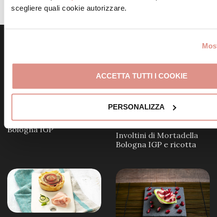
un cucchiaio di salsa.
scegliere quali cookie autorizzare.
Most
Scopri altre ricette simili
ACCETTA TUTTI I COOKIE
PERSONALIZZA
Frittelle alla Mortadella
Bologna IGP
Involtini di Mortadella
Bologna IGP e ricotta