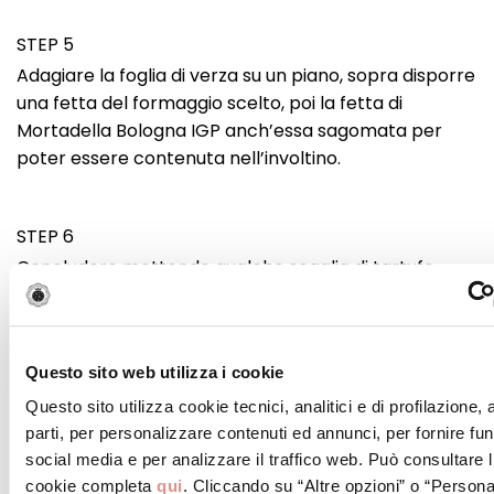
STEP 5
Adagiare la foglia di verza su un piano, sopra disporre
una fetta del formaggio scelto, poi la fetta di
Mortadella Bologna IGP anch’essa sagomata per
poter essere contenuta nell’involtino.
STEP 6
Concludere mettendo qualche scaglia di tartufo
nero al centro. Arrotolare il tutto fino a fermare
l’involtino ottenuto con gli stuzzicadenti.
Questo sito web utilizza i cookie
STEP 7
Questo sito utilizza cookie tecnici, analitici e di profilazione,
Scottare l’involtino in una padella bella calda in
parti, per personalizzare contenuti ed annunci, per fornire fun
modo da abbrustolire leggermente la verza.
social media e per analizzare il traffico web. Può consultare l
Impiattare l’involtino tagliato in 3 parti e servire con
cookie completa
qui
. Cliccando su “Altre opzioni” o “Persona