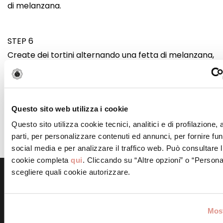
di melanzana.
STEP 6
Create dei tortini alternando una fetta di melanzana,
il pomodoro, la Mortadella Bologna IGP e la
besciamella e una spolverata di origano.
Questo sito web utilizza i cookie
STEP 7
Questo sito utilizza cookie tecnici, analitici e di profilazione,
Mettete nel forno caldo a 210 gradi per 20 minuti e
parti, per personalizzare contenuti ed annunci, per fornire fun
servite.
social media e per analizzare il traffico web. Può consultare l
cookie completa
qui
. Cliccando su “Altre opzioni” o “Persona
scegliere quali cookie autorizzare.
Scopri altre ricette simili
Most