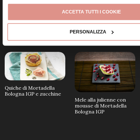
ACCETTA TUTTI I COOKIE
Frittelle alla Mortadella
Bologna IGP
Involtini di Mortadella
PERSONALIZZA
Bologna IGP e ricotta
Quiche di Mortadella
Bologna IGP e zucchine
Mele alla julienne con
mousse di Mortadella
Bologna IGP