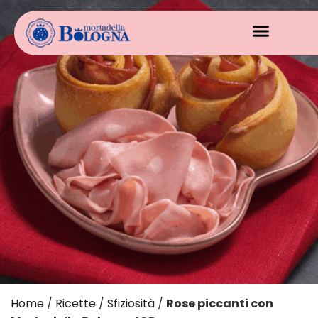
Home
/
Ricette
/
Sfiziosità
/
Rose piccanti con