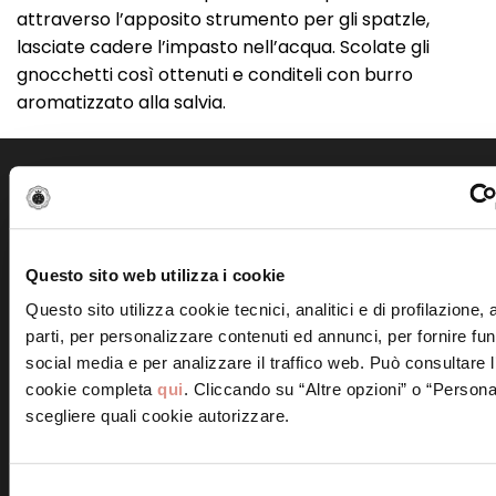
attraverso l’apposito strumento per gli spatzle,
lasciate cadere l’impasto nell’acqua. Scolate gli
gnocchetti così ottenuti e conditeli con burro
aromatizzato alla salvia.
Scopri altre ricette simili
Questo sito web utilizza i cookie
Questo sito utilizza cookie tecnici, analitici e di profilazione,
parti, per personalizzare contenuti ed annunci, per fornire fun
Frittelle alla Mortadella
social media e per analizzare il traffico web. Può consultare l
Bologna IGP
Involtini di Mortadella
cookie completa
qui
. Cliccando su “Altre opzioni” o “Persona
Bologna IGP e ricotta
scegliere quali cookie autorizzare.