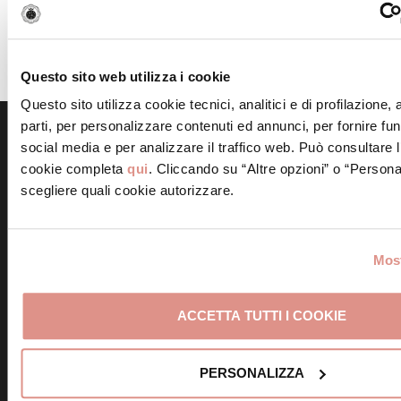
Impiattare e servire le bruschette integrali con la
salsa di rapa rossa il cavolo viola e la cipolla rossa, la
Mortadella Bologna IGP tagliata a fettine sottili, i
germogli di ravanelli ed i fiori edibili.
Questo sito web utilizza i cookie
Questo sito utilizza cookie tecnici, analitici e di profilazione,
parti, per personalizzare contenuti ed annunci, per fornire fun
social media e per analizzare il traffico web. Può consultare l
Scopri altre ricette simili
cookie completa
qui
. Cliccando su “Altre opzioni” o “Persona
scegliere quali cookie autorizzare.
Most
Frittelle alla Mortadella
Bologna IGP
Involtini di Mortadella
ACCETTA TUTTI I COOKIE
Bologna IGP e ricotta
PERSONALIZZA