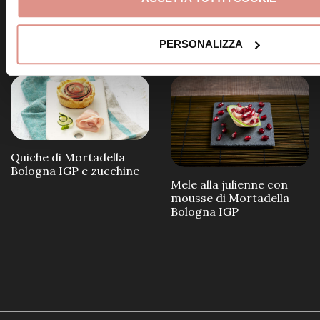
Frittelle alla Mortadella
Bologna IGP
Involtini di Mortadella
Bologna IGP e ricotta
PERSONALIZZA
Quiche di Mortadella
Bologna IGP e zucchine
Mele alla julienne con
mousse di Mortadella
Bologna IGP