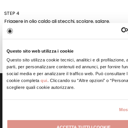
STEP 4
Friggere in olio caldo gli stecchi, scolare, salare.
STEP 5
Adagiare strisce di Mortadella Bologna IGP sugli
Questo sito web utilizza i cookie
stecchi. Servire con accanto una coppetta con la
Questo sito utilizza cookie tecnici, analitici e di profilazione,
salsa verde.
parti, per personalizzare contenuti ed annunci, per fornire fun
social media e per analizzare il traffico web. Può consultare l
cookie completa
qui
. Cliccando su “Altre opzioni” o “Persona
scegliere quali cookie autorizzare.
Scopri altre ricette simili
Most
ACCETTA TUTTI I COOKIE