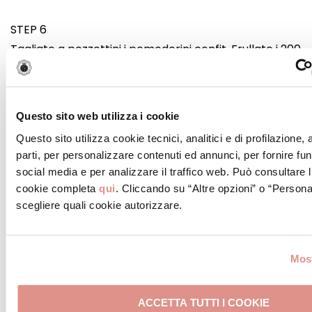
STEP 6
Tagliate a pezzettini i pomodorini confit. Frullate i 200
grammi di Mortadella Bologna IGP e aggiungete la
ricotta. Frullate fino ad ottenere una crema.
Questo sito web utilizza i cookie
STEP 7
Questo sito utilizza cookie tecnici, analitici e di profilazione,
Disponete il guscio di pasta brisè sul piatto da
parti, per personalizzare contenuti ed annunci, per fornire fun
portata. Distribuite i pomodorini su fondo, e coprite
social media e per analizzare il traffico web. Può consultare l
con la crema di Mortadella Bologna IGP.
cookie completa
qui
. Cliccando su “Altre opzioni” o “Persona
scegliere quali cookie autorizzare.
STEP 8
Piegate le fette di Mortadella Bologna IGP a metà e
Most
disponetele sopra la torta, partendo dall’esterno,
come a formare dei petali. Cospargete con i
ACCETTA TUTTI I COOKIE
pistacchi tritati grossolanamente.