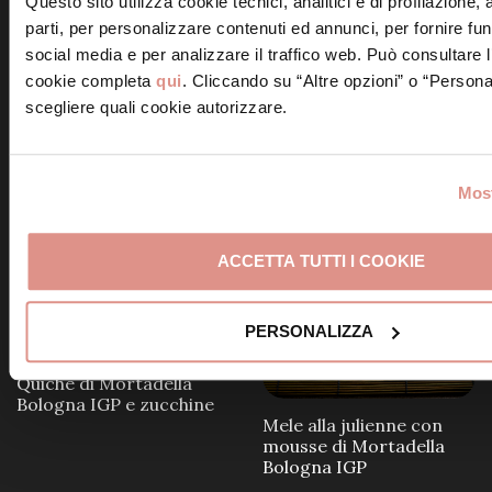
Scopri altre ricette simili
Questo sito utilizza cookie tecnici, analitici e di profilazione,
parti, per personalizzare contenuti ed annunci, per fornire fun
social media e per analizzare il traffico web. Può consultare l
cookie completa
qui
. Cliccando su “Altre opzioni” o “Persona
scegliere quali cookie autorizzare.
Frittelle alla Mortadella
Bologna IGP
Involtini di Mortadella
Most
Bologna IGP e ricotta
ACCETTA TUTTI I COOKIE
PERSONALIZZA
Quiche di Mortadella
Bologna IGP e zucchine
Mele alla julienne con
mousse di Mortadella
Bologna IGP