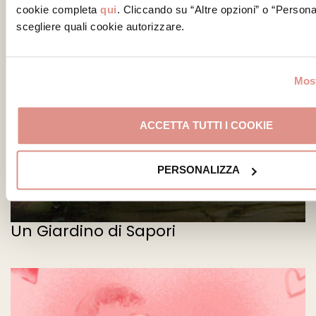
cookie completa
qui
. Cliccando su “Altre opzioni” o “Persona
scegliere quali cookie autorizzare.
Most
ACCETTA TUTTI I COOKIE
PERSONALIZZA
Un Giardino di Sapori