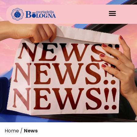
Home
/
News