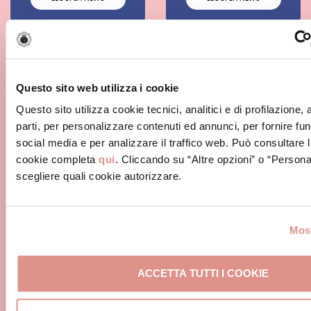
Questo sito web utilizza i cookie
Questo sito utilizza cookie tecnici, analitici e di profilazione,
parti, per personalizzare contenuti ed annunci, per fornire fun
social media e per analizzare il traffico web. Può consultare l
cookie completa
qui
. Cliccando su “Altre opzioni” o “Persona
scegliere quali cookie autorizzare.
MORTADELLABOLOGNA.
GUIDO VERONI
COM È UN PUNTO DI
CONFERMATO ALLA
Most
PRESIDENZA
LEGGI LA NEWS
LEGGI LA NEWS
ACCETTA TUTTI I COOKIE