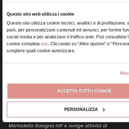
MORTADELLA
Questo sito web utilizza i cookie
Questo sito utilizza cookie tecnici, analitici e di profilazione,
parti, per personalizzare contenuti ed annunci, per fornire fun
Il Consorzio italiano tutela
social media e per analizzare il traffico web. Può consultare l
Mortadella Bologna
cookie completa
qui
. Cliccando su “Altre opzioni” o “Persona
scegliere quali cookie autorizzare.
Il Consorzio italiano tutela Mortadella Bologna si
è costituito nel 2001, a seguito del
riconoscimento dell’IGP alla Mortadella Bologna
Most
– avvenuto nel 1998 – e al conseguente avvio
della certificazione da parte dei produttori.
ACCETTA TUTTI I COOKIE
Il Consorzio, che ha come scopo la tutela e la
valorizzazione della Mortadella Bologna IGP, in
PERSONALIZZA
collaborazione con il Ministero per le politiche
agricole, alimentari e forestali promuove la
Mortadella Bologna IGP e svolge attività di