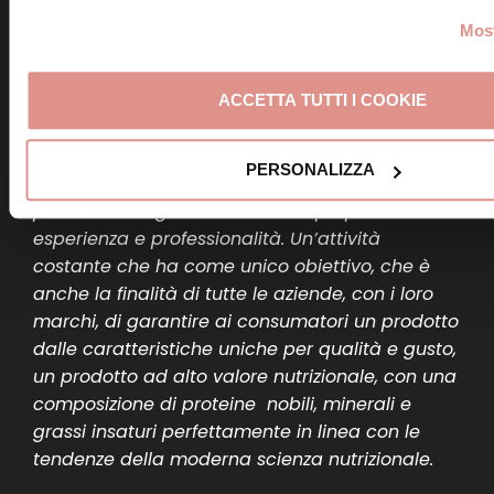
valorizzazione della Mortadella Bologna IGP, in
Most
collaborazione con il Ministero per le politiche
agricole, alimentari e forestali promuove la
Mortadella Bologna IGP e svolge attività di
ACCETTA TUTTI I COOKIE
difesa del marchio e della Denominazione dalle
imitazioni e dalle contraffazioni. Il Consorzio
PERSONALIZZA
garantisce un’alta qualità di base che ogni
produttore migliora secondo la propria
esperienza e professionalità. Un’attività
costante che ha come unico obiettivo, che è
anche la finalità di tutte le aziende, con i loro
marchi, di garantire ai consumatori un prodotto
dalle caratteristiche uniche per qualità e gusto,
un prodotto ad alto valore nutrizionale, con una
composizione di proteine nobili, minerali e
grassi insaturi perfettamente in linea con le
tendenze della moderna scienza nutrizionale.