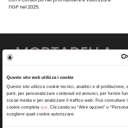
l’IGP nel 2025.
MORTADELLA
Il Consorzio italiano tutela
Questo sito web utilizza i cookie
Mortadella Bologna
Questo sito utilizza cookie tecnici, analitici e di profilazione,
Il Consorzio italiano tutela Mortadella Bologna si
parti, per personalizzare contenuti ed annunci, per fornire fun
è costituito nel 2001, a seguito del
social media e per analizzare il traffico web. Può consultare l
riconoscimento dell’IGP alla Mortadella Bologna
cookie completa
qui
. Cliccando su “Altre opzioni” o “Persona
– avvenuto nel 1998 – e al conseguente avvio
scegliere quali cookie autorizzare.
della certificazione da parte dei produttori. Il
Consorzio, che ha come scopo la tutela e la