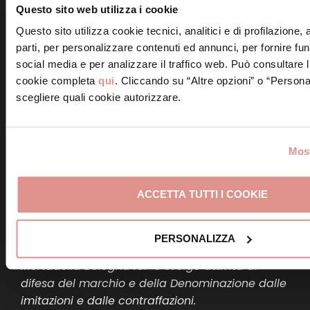
MORTADELLA
Questo sito web utilizza i cookie
Questo sito utilizza cookie tecnici, analitici e di profilazione,
Il Consorzio italiano tutela
parti, per personalizzare contenuti ed annunci, per fornire fun
social media e per analizzare il traffico web. Può consultare l
Mortadella Bologna
cookie completa
qui
. Cliccando su “Altre opzioni” o “Persona
Il Consorzio italiano tutela Mortadella Bologna si
scegliere quali cookie autorizzare.
è costituito nel 2001, a seguito del
riconoscimento dell’IGP alla Mortadella Bologna
– avvenuto nel 1998 – e al conseguente avvio
Most
della certificazione da parte dei produttori.
ACCETTA TUTTI I COOKIE
Il Consorzio, che ha come scopo la tutela e la
valorizzazione della Mortadella Bologna IGP, in
collaborazione con il Ministero per le politiche
PERSONALIZZA
agricole, alimentari e forestali promuove la
Mortadella Bologna IGP e svolge attività di
difesa del marchio e della Denominazione dalle
imitazioni e dalle contraffazioni.