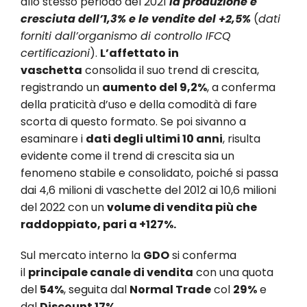
allo stesso periodo del 2021
la produzione è
cresciuta dell’1,3% e le vendite del +2,5%
(
dati
forniti dall’organismo di controllo IFCQ
certificazioni
).
L’affettato in
vaschetta
consolida il suo trend di crescita,
registrando un
aumento del 9,2%
, a conferma
della praticità d’uso e della comodità di fare
scorta di questo formato. Se poi sivanno a
esaminare i
dati degli ultimi 10 anni
, risulta
evidente come il trend di crescita sia un
fenomeno stabile e consolidato, poiché si passa
dai 4,6 milioni di vaschette del 2012 ai 10,6 milioni
del 2022 con un
volume di vendita più che
raddoppiato, pari a +127%.
Sul mercato interno la
GDO
si conferma
il
principale canale di vendita
con una quota
del
54%
, seguita dal
Normal Trade
col
29%
e
dal
Discount 17%
.