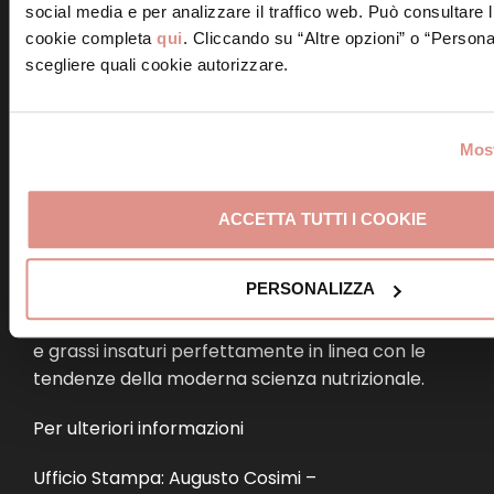
social media e per analizzare il traffico web. Può consultare l
forestali promuove la Mortadella Bologna IGP e
cookie completa
qui
. Cliccando su “Altre opzioni” o “Persona
svolge attività di difesa del marchio e della
scegliere quali cookie autorizzare.
Denominazione dalle imitazioni e dalle
contraffazioni. Il Consorzio garantisce un’alta
qualità di base che ogni produttore migliora
Most
secondo la propria esperienza e professionalità.
Un’attività costante che ha come unico obiettivo,
che è anche la finalità di tutte le aziende, con i
ACCETTA TUTTI I COOKIE
loro marchi, di garantire ai consumatori un
prodotto dalle caratteristiche uniche per qualità
PERSONALIZZA
e gusto, un prodotto ad alto valore nutrizionale,
con una composizione di proteine nobili, minerali
e grassi insaturi perfettamente in linea con le
tendenze della moderna scienza nutrizionale.
Per ulteriori informazioni
Ufficio Stampa: Augusto Cosimi –