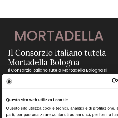
MORTADELLA
Il Consorzio italiano tutela
Mortadella Bologna
Il Consorzio italiano tutela Mortadella Bologna si
è costituito nel 2001, a seguito del riconoscimento
dell’IGP alla Mortadella Bologna – avvenuto nel
1998 – e al conseguente avvio della certificazione
da parte dei produttori. Il Consorzio, che ha
Questo sito web utilizza i cookie
come scopo la tutela e la valorizzazione della
Questo sito utilizza cookie tecnici, analitici e di profilazione,
Mortadella Bologna IGP, in collaborazione con il
parti, per personalizzare contenuti ed annunci, per fornire fun
Ministero per le politiche agricole, alimentari e