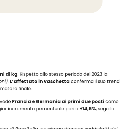
ni di kg
. Rispetto allo stesso periodo del 2023 la
oni)
.
L’affettato in vaschetta
conferma il suo trend
matore finale.
 vede
Francia e Germania ai primi due posti
come
gior incremento percentuale pari a
+14,6%
, seguita
co di Bankitalia, possiamo ritenerci soddisfatti dei