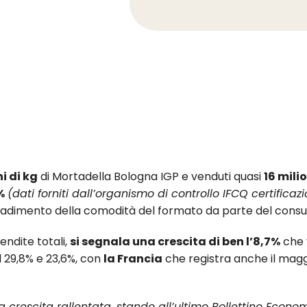
ni di kg
di Mortadella Bologna IGP e venduti quasi
16 milio
%
(dati forniti dall’organismo di controllo IFCQ certificazi
radimento della comodità del formato da parte del consu
endite totali,
si segnala una crescita di ben l’8,7%
che
l 29,8% e 23,6%, con
la Francia
che registra anche il mag
crescita rallentata, stando all’ultimo Bollettino Economi