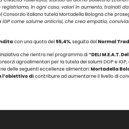
egistriamo, in ogni caso, valori in aumento, trainati dall
el Consorzio italiano tutela Mortadella Bologna che pros
a IGP come salume anticrisi, che crea empatia, convivial
endita
con una quota del
55,4%
, seguita dal
Normal Tra
’iniziativa che rientra nel programma di
“DELI M.E.A.T. 
sorzi agroalimentari per la tutela dei salumi DOP e IGP, c
ne delle seguenti eccellenze alimentari:
Mortadella Bolo
’obiettivo di
contribuire ad aumentarne il livello di co