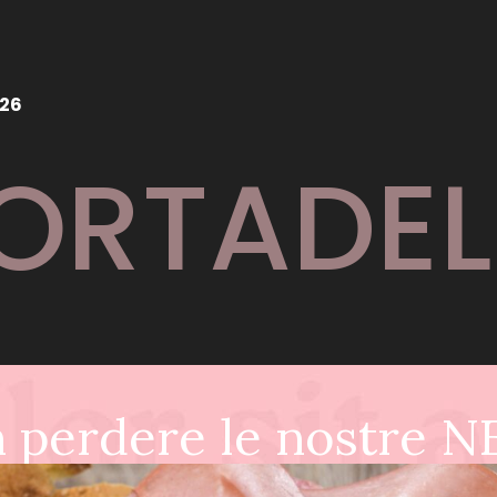
526
ORTADEL
 perdere le nostre 