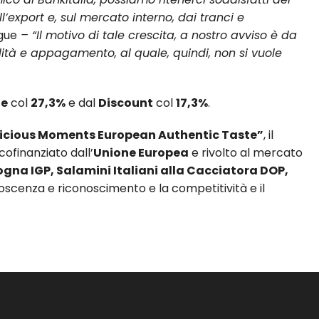
’export e, sul mercato interno, dai tranci e
egue
– “Il motivo di tale crescita, a nostro avviso è da
ità e appagamento, al quale, quindi, non si vuole
de
col
27,3%
e dal
Discount
col
17,3%
.
Delicious Moments European Authentic Taste”
, il
ofinanziato dall’
Unione Europea
e rivolto al mercato
gna IGP, Salamini Italiani alla Cacciatora DOP,
noscenza e riconoscimento e la competitività e il