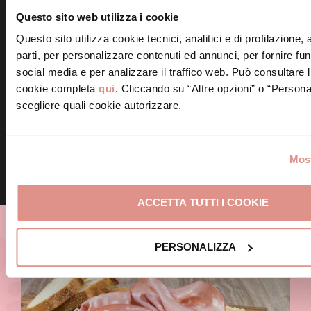
tendenze della moderna scienza nutrizionale.
Questo sito web utilizza i cookie
Per ulteriori informazioni
Questo sito utilizza cookie tecnici, analitici e di profilazione,
parti, per personalizzare contenuti ed annunci, per fornire fun
Ufficio Stampa: Augusto Cosimi –
social media e per analizzare il traffico web. Può consultare l
cosimi@isitsalumi.it
– Tel 02 8925901 – Cell
cookie completa
qui
. Cliccando su “Altre opzioni” o “Persona
335
scegliere quali cookie autorizzare.
MORTADELLA
Most
ACCETTA TUTTI I COOKIE
Non perdere le nostre NEWS
PERSONALIZZA