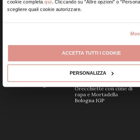
cookie completa
qui
. Cliccando su “Altre opzioni” o “Persona
scegliere quali cookie autorizzare.
Tagliatelle con crema di
piselli e Mortadella
Pasta con Mortadella
Bologna IGP
Bologna IGP e panna al
Most
limone
ACCETTA TUTTI I COOKIE
PERSONALIZZA
Tagliatelle con piselli e
Mortadella Bologna IGP
Orecchiette con cime di
rapa e Mortadella
Bologna IGP