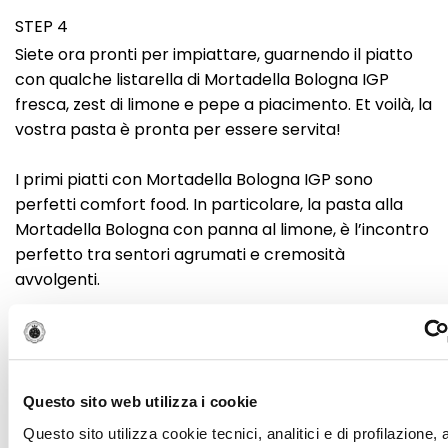
STEP 4
Siete ora pronti per impiattare, guarnendo il piatto
con qualche listarella di Mortadella Bologna IGP
fresca, zest di limone e pepe a piacimento. Et voilà, la
vostra pasta è pronta per essere servita!
I primi piatti con Mortadella Bologna IGP sono
perfetti comfort food. In particolare, la pasta alla
Mortadella Bologna con panna al limone, è l’incontro
perfetto tra sentori agrumati e cremosità
avvolgenti.
Curiosità
Panna fresca vs panna da cucina
Questo sito web utilizza i cookie
Per preparare una pasta con la panna, si può
scegliere tra panna fresca e panna da cucina, a
Questo sito utilizza cookie tecnici, analitici e di profilazione,