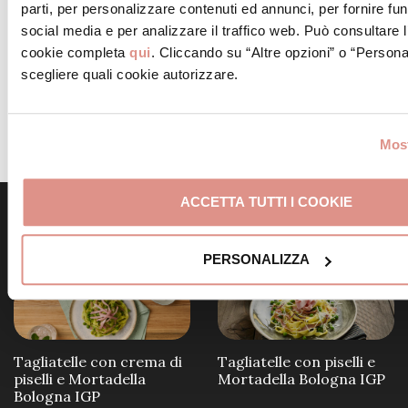
seconda del risultato che si vuole ottenere.
parti, per personalizzare contenuti ed annunci, per fornire fun
Panna fresca:
è più ricca e naturale, con un sapore
social media e per analizzare il traffico web. Può consultare l
più pieno. Ideale per piatti più cremosi e raffinati.
cookie completa
qui
. Cliccando su “Altre opzioni” o “Persona
Panna da cucina:
è più densa e pratica, ma meno
scegliere quali cookie autorizzare.
saporita. Va bene per preparazioni veloci e semplici.
Most
ACCETTA TUTTI I COOKIE
Scopri altre ricette simili
PERSONALIZZA
Tagliatelle con crema di
Tagliatelle con piselli e
piselli e Mortadella
Mortadella Bologna IGP
Bologna IGP