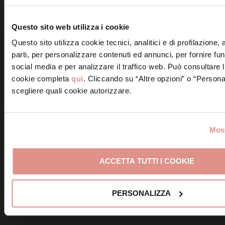
Tagliatelle con crema di
Questo sito web utilizza i cookie
piselli e Mortadella
Pasta con Mortadella
Bologna IGP
Questo sito utilizza cookie tecnici, analitici e di profilazione,
Bologna IGP e panna al
parti, per personalizzare contenuti ed annunci, per fornire fun
limone
social media e per analizzare il traffico web. Può consultare l
cookie completa
qui
. Cliccando su “Altre opzioni” o “Persona
scegliere quali cookie autorizzare.
Tagliatelle con piselli e
Most
Mortadella Bologna IGP
Orecchiette con cime di
rapa e Mortadella
Bologna IGP
ACCETTA TUTTI I COOKIE
PERSONALIZZA