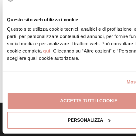
olio evo, il succo e le bucce grattugiate di 1 limone.
Questo sito web utilizza i cookie
STEP 7
Questo sito utilizza cookie tecnici, analitici e di profilazione,
A questo punto mettiamo alla base del piatto un
parti, per personalizzare contenuti ed annunci, per fornire fun
cucchiaio di ciccioli di Mortadella Bologna IGP; sopra
social media e per analizzare il traffico web. Può consultare l
mettiamo una porzione di riso ai porcini e limone.
cookie completa
qui
. Cliccando su “Altre opzioni” o “Persona
scegliere quali cookie autorizzare.
STEP 8
In ultimo adagiatevi sopra le fettine di porcini e
Most
completiamo spolverando con i ciccioli di Mortadella
Bologna IGP.
ACCETTA TUTTI I COOKIE
Scopri altre ricette simili
PERSONALIZZA