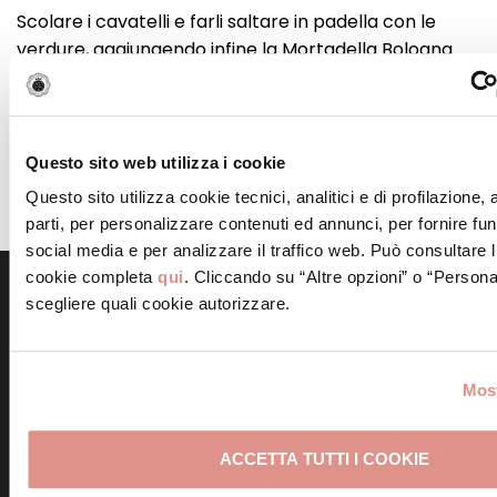
Scolare i cavatelli e farli saltare in padella con le
verdure, aggiungendo infine la Mortadella Bologna
IGP tagliata a cubetti piccolissimi.
STEP 5
Questo sito web utilizza i cookie
Servire con una grattata di ricotta fresca di pecora o
Questo sito utilizza cookie tecnici, analitici e di profilazione,
con un filo d’olio.
parti, per personalizzare contenuti ed annunci, per fornire fun
social media e per analizzare il traffico web. Può consultare l
cookie completa
qui
. Cliccando su “Altre opzioni” o “Persona
scegliere quali cookie autorizzare.
Scopri altre ricette simili
Most
ACCETTA TUTTI I COOKIE
Tagliatelle con crema di
piselli e Mortadella