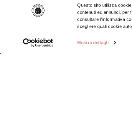
Questo sito utilizza cookie 
contenuti ed annunci, per f
consultare l’informativa c
scegliere quali cookie auto
Mostra dettagli
Home
/
Ricette
/
Tradizione
/
Pollo marinato al Mar
Pollo marinato al Mar
Mortadella Bologna I
Tempo: 2 Ore
Dosi: 4 Persone
Difficoltà: Media