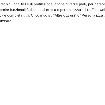
tecnici, analitici e di profilazione, anche di terze parti, per perso
ornire funzionalità dei social media e per analizzare il traffico w
ookie completa
qui
. Cliccando su “Altre opzioni” o “Personalizza”
rizzare.
sala con Mortadella Bologna IGP croccante
sala con
GP croccante
ING
Mo