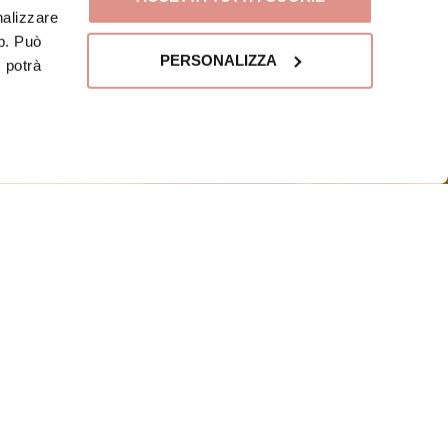
nalizzare
eb. Può
PERSONALIZZA
, potrà
REDIENTI
rtadella Bologna IGP, 80 g