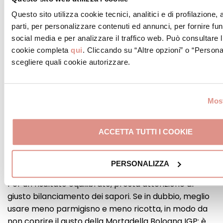
tradizione dell’Emilia-Romagna. Presso la Camera di
Questo sito utilizza cookie tecnici, analitici e di profilazione,
Commercio di Bologna, infatti, è conservata la
parti, per personalizzare contenuti ed annunci, per fornire fun
preziosa ricetta originale, che sembra avere origini
social media e per analizzare il traffico web. Può consultare l
molto antiche.
cookie completa
qui
. Cliccando su “Altre opzioni” o “Persona
Ma come scegliere i prodotti migliori per realizzare
scegliere quali cookie autorizzare.
una perfetta mousse di Mortadella Bologna IGP? Le
certificazioni di Indicazione Geografica vengono in
nostro soccorso, premiando le eccellenze del
Most
territorio e garantendo provenienza, qualità e
trasparenza. Tutte doti che la Mortadella Bologna
ACCETTA TUTTI I COOKIE
IGP può vantare grazie alla sua storia secolare, al
profondo legame con il territorio e alle conoscenze
tramandate di famiglia in famiglia da generazioni.
PERSONALIZZA
Un altro consiglio che sembra banale, ma non lo è.
Per un risultato equilibrato, presta attenzione al
giusto bilanciamento dei sapori. Se in dubbio, meglio
usare meno parmigisno e meno ricotta, in modo da
non coprire il gusto della Mortadella Bologna IGP: è