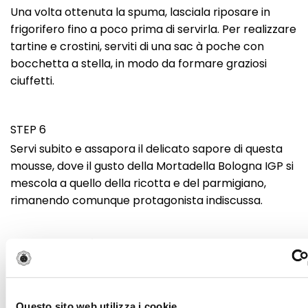
Una volta ottenuta la spuma, lasciala riposare in
frigorifero fino a poco prima di servirla. Per realizzare
tartine e crostini, serviti di una sac à poche con
bocchetta a stella, in modo da formare graziosi
ciuffetti.
STEP 6
Servi subito e assapora il delicato sapore di questa
mousse, dove il gusto della Mortadella Bologna IGP si
mescola a quello della ricotta e del parmigiano,
rimanendo comunque protagonista indiscussa.
Curiosità
Nonostante la sua semplicità e facilità di
preparazione, la mousse di Mortadella Bologna IGP
vanta una storia antica profondamente legata alla
Questo sito web utilizza i cookie