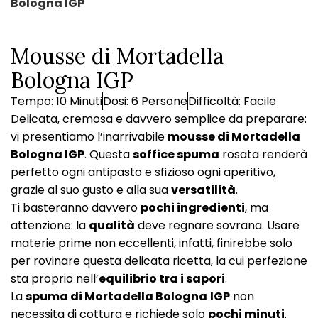
Bologna IGP
Mousse di Mortadella
Bologna IGP
Tempo: 10 Minuti
Dosi: 6 Persone
Difficoltà: Facile
Delicata, cremosa e davvero semplice da preparare:
vi presentiamo l’inarrivabile
mousse di Mortadella
Bologna IGP
. Questa
soffice spuma
rosata renderà
perfetto ogni antipasto e sfizioso ogni aperitivo,
grazie al suo gusto e alla sua
versatilità
.
Ti basteranno davvero
pochi ingredienti
, ma
attenzione: la
qualità
deve regnare sovrana. Usare
materie prime non eccellenti, infatti, finirebbe solo
per rovinare questa delicata ricetta, la cui perfezione
sta proprio nell’
equilibrio tra i sapori
.
La
spuma di Mortadella Bologna
IGP
non
necessita di cottura e richiede solo
pochi minuti
.