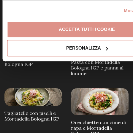
Most
Scopri altre ricette simili
ACCETTA TUTTI I COOKIE
PERSONALIZZA
Tagliatelle con crema di
piselli e Mortadella
Pasta con Mortadella
Bologna IGP
Bologna IGP e panna al
limone
Tagliatelle con piselli e
Mortadella Bologna IGP
Orecchiette con cime di
rapa e Mortadella