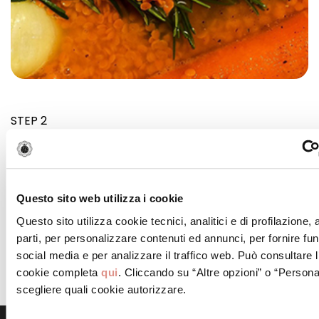
STEP 2
Scolate e sciacquate i ceci. In una ciotola conditeli
con il limone, l’olio, il sale e il pepe.
Questo sito web utilizza i cookie
STEP 3
Questo sito utilizza cookie tecnici, analitici e di profilazione,
Tagliate a cubetti la Mortadella Bologna IGP.
parti, per personalizzare contenuti ed annunci, per fornire fun
Componete il piatto mettendo sul fondo i ceci, quindi
social media e per analizzare il traffico web. Può consultare l
le lenticchie ancora calde ed infine la Mortadella
cookie completa
qui
. Cliccando su “Altre opzioni” o “Persona
Bologna IGP.
scegliere quali cookie autorizzare.