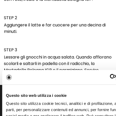
STEP 2
Aggiungere il latte e far cuocere per una decina di
minuti.
STEP 3
Lessare gli gnocchi in acqua salata. Quando affiorano
scolarli e saltarli in padella con il radicchio, la
Mortadella Bologna IGP e il parmigiano. Servire
caldissimi.
Questo sito web utilizza i cookie
Scopri altre ricette simili
Questo sito utilizza cookie tecnici, analitici e di profilazione,
parti, per personalizzare contenuti ed annunci, per fornire fun
social media e per analizzare il traffico web. Può consultare l