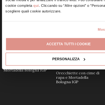
cookie completa
qui
. Cliccando su “Altre opzioni” o “Persona
scegliere quali cookie autorizzare.
Tagliatelle con crema di
piselli e Mortadella
Pasta con Mortadella
Bologna IGP
Most
Bologna IGP e panna al
limone
ACCETTA TUTTI I COOKIE
PERSONALIZZA
Tagliatelle con piselli e
Mortadella Bologna IGP
Orecchiette con cime di
rapa e Mortadella
Bologna IGP