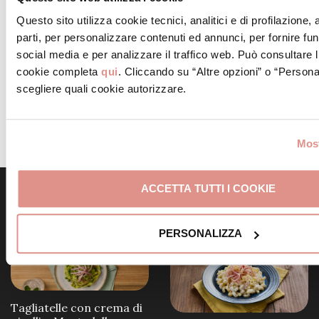
Questo sito utilizza cookie tecnici, analitici e di profilazione,
STEP 5
parti, per personalizzare contenuti ed annunci, per fornire fun
Inserire le fette di Mortadella Bologna IGP e versare il
social media e per analizzare il traffico web. Può consultare l
resto del composto. Cucinare il tutto come se fosse
cookie completa
qui
. Cliccando su “Altre opzioni” o “Persona
scegliere quali cookie autorizzare.
una frittata. Appena si sarà formata la crosticina alla
base, girarlo aiutandosi con un piatto o un coperchio.
Quando si sarà fatta anche la crosticina, dall’altro
lato sarà pronto.
Most
ACCETTA TUTTI I COOKIE
Scopri altre ricette simili
PERSONALIZZA
Tagliatelle con crema di