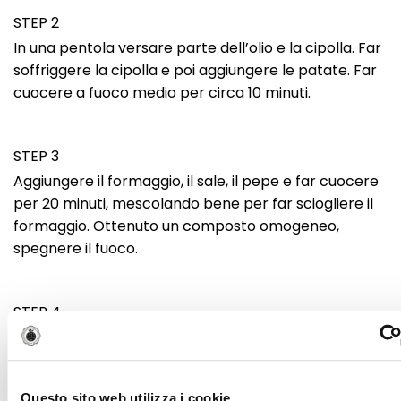
STEP 2
In una pentola versare parte dell’olio e la cipolla. Far
soffriggere la cipolla e poi aggiungere le patate. Far
cuocere a fuoco medio per circa 10 minuti.
STEP 3
Aggiungere il formaggio, il sale, il pepe e far cuocere
per 20 minuti, mescolando bene per far sciogliere il
formaggio. Ottenuto un composto omogeneo,
spegnere il fuoco.
STEP 4
In una padella antiaderente a bordo basso versare il
restante olio, farlo scaldare e poi aggiungere metà
del composto distribuendolo in modo omogeneo.
Questo sito web utilizza i cookie