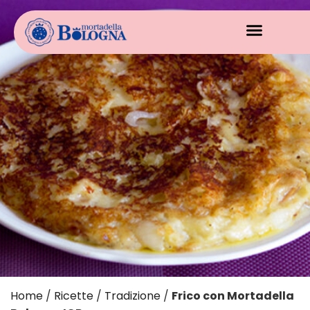
Home
/
Ricette
/
Tradizione
/
Frico con Mortadella