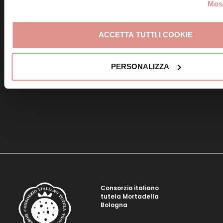
Most
ACCETTA TUTTI I COOKIE
Tagliatelle con piselli e
Mortadella Bologna IGP
Orecchiette con cime di
PERSONALIZZA
rapa e Mortadella
Bologna IGP
Consorzio italiano
tutela Mortadella
Bologna