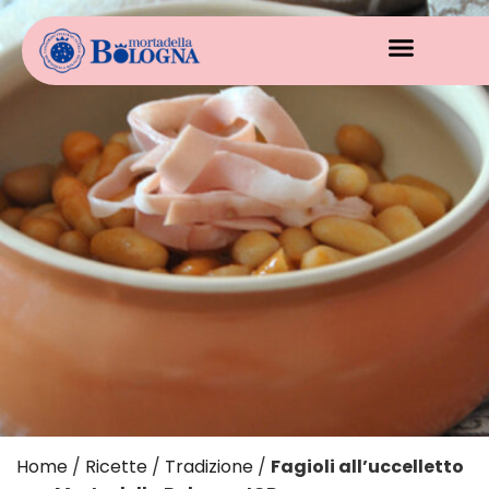
Home
/
Ricette
/
Tradizione
/
Fagioli all’uccelletto