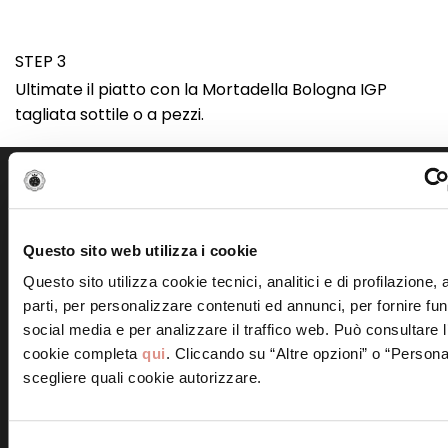
STEP 3
Ultimate il piatto con la Mortadella Bologna IGP
tagliata sottile o a pezzi.
Scopri altre ricette simili
Questo sito web utilizza i cookie
Questo sito utilizza cookie tecnici, analitici e di profilazione,
parti, per personalizzare contenuti ed annunci, per fornire fun
social media e per analizzare il traffico web. Può consultare l
Tagliatelle con crema di
cookie completa
qui
. Cliccando su “Altre opzioni” o “Persona
piselli e Mortadella
Pasta con Mortadella
scegliere quali cookie autorizzare.
Bologna IGP
Bologna IGP e panna al
limone