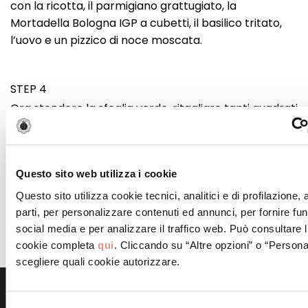
con la ricotta, il parmigiano grattugiato, la
Mortadella Bologna IGP a cubetti, il basilico tritato,
l’uovo e un pizzico di noce moscata.
STEP 4
Ora stendere la sfoglia verde, ritagliare tanti quadrati
e al centro di ciascuno mettere un cucchiaio di
composto di ricotta.
Questo sito web utilizza i cookie
STEP 5
Questo sito utilizza cookie tecnici, analitici e di profilazione,
Richiudere ogni quadrato formando un tortellone e
parti, per personalizzare contenuti ed annunci, per fornire fun
cuocere questi in acqua bollente salata. Servirli infine
social media e per analizzare il traffico web. Può consultare l
con un semplice condimento di burro e salvia.
cookie completa
qui
. Cliccando su “Altre opzioni” o “Persona
scegliere quali cookie autorizzare.