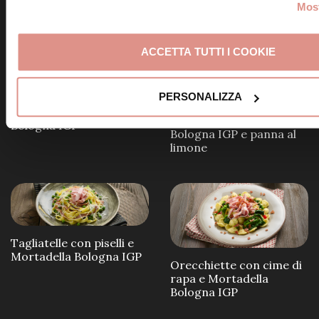
Scopri altre ricette simili
Most
ACCETTA TUTTI I COOKIE
PERSONALIZZA
Tagliatelle con crema di
piselli e Mortadella
Pasta con Mortadella
Bologna IGP
Bologna IGP e panna al
limone
Tagliatelle con piselli e
Mortadella Bologna IGP
Orecchiette con cime di
rapa e Mortadella
Bologna IGP