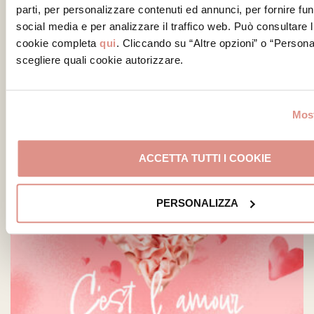
parti, per personalizzare contenuti ed annunci, per fornire fun
social media e per analizzare il traffico web. Può consultare l
cookie completa
qui
. Cliccando su “Altre opzioni” o “Persona
scegliere quali cookie autorizzare.
Un Giardino di Sapori
Most
ACCETTA TUTTI I COOKIE
PERSONALIZZA