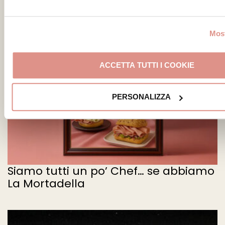
Most
ACCETTA TUTTI I COOKIE
PERSONALIZZA
Siamo tutti un po’ Chef… se abbiamo
La Mortadella