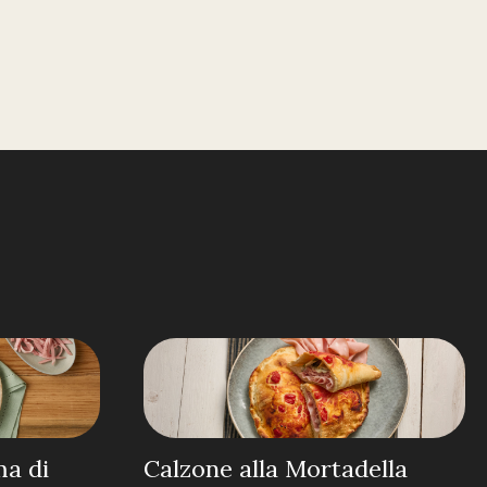
ma di
Calzone alla Mortadella