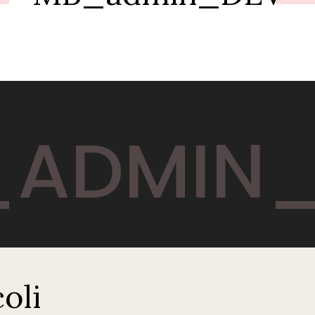
ADMIN_
coli