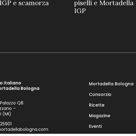
IGP e scamorza
piselli e Mortadell
IGP
o italiano
Mortadella Bologna
ortadella Bologna
Consorzio
 Palazzo Q8
Ricette
zzano –
i (MI)
Magazine
925901
Eventi
rtadellabologna.com