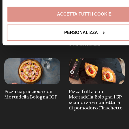
ACCETTA TUTTI I COOKIE
Calzone alla Mortadella
Bologna IGP e funghi
PERSONALIZZA
Pizza bianca con
Mortadella Bologna IGP
e stracciatella
Pizza capricciosa con
Pizza fritta con
Mortadella Bologna IGP
Mortadella Bologna IGP,
scamorza e confettura
di pomodoro Fiaschetto