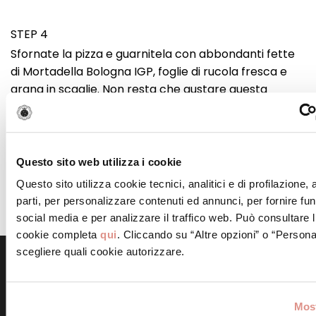
STEP 4
Sfornate la pizza e guarnitela con abbondanti fette
di Mortadella Bologna IGP, foglie di rucola fresca e
grana in scaglie. Non resta che gustare questa
meravigliosa pizza!
Ideale per un pranzo informale, un aperitivo tra amici
o una cena conviviale, questa pizza con rucola, grana
Questo sito web utilizza i cookie
e Mortadella Bologna IGP è perfetta in ogni
Questo sito utilizza cookie tecnici, analitici e di profilazione,
occasione in cui si vuole unire gusto e semplicità.
parti, per personalizzare contenuti ed annunci, per fornire fun
social media e per analizzare il traffico web. Può consultare l
cookie completa
qui
. Cliccando su “Altre opzioni” o “Persona
scegliere quali cookie autorizzare.
Scopri altre ricette simili
Most