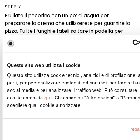
STEP 7
Frullate il pecorino con un po’ di acqua per
preparare la crema che utilizzerete per guarnire la
pizza. Pulite i funghi e fateli saltare in padella per
qualche minuto con un filo di olio di oliva e uno
spicchio di aglio.
Questo sito web utilizza i cookie
STEP 8
Questo sito utilizza cookie tecnici, analitici e di profilazione,
Stendete il panetto formando un cornicione
parti, per personalizzare contenuti ed annunci, per fornire fun
circolare, versate la salsa di pomodoro e infornate
social media e per analizzare il traffico web. Può consultare l
per 5/10 minuti.
cookie completa
qui
. Cliccando su “Altre opzioni” o “Persona
scegliere quali cookie autorizzare.
STEP 9
Sfornate la pizza conditela con i formaggi e infornate
Most
nuovamente per farli fondere. Monitorare la pizza,
quando vedrete il formaggio fuso e dorato,