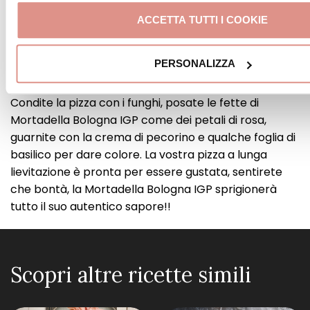
sfornatela. Dovrebbe impiegare all’incirca cinque
ACCETTA TUTTI I COOKIE
minuti.
PERSONALIZZA
STEP 10
Condite la pizza con i funghi, posate le fette di
Mortadella Bologna IGP come dei petali di rosa,
guarnite con la crema di pecorino e qualche foglia di
basilico per dare colore. La vostra pizza a lunga
lievitazione è pronta per essere gustata, sentirete
che bontà, la Mortadella Bologna IGP sprigionerà
tutto il suo autentico sapore!!
Scopri altre ricette simili