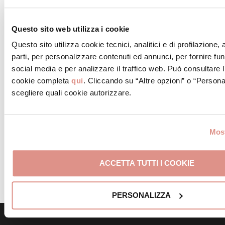
Posizionare le fettine di Vitello scottato.
Questo sito web utilizza i cookie
Questo sito utilizza cookie tecnici, analitici e di profilazione,
STEP 10
parti, per personalizzare contenuti ed annunci, per fornire fun
Adagiare le foglie di Ravanello scottate.
social media e per analizzare il traffico web. Può consultare l
cookie completa
qui
. Cliccando su “Altre opzioni” o “Persona
scegliere quali cookie autorizzare.
STEP 11
Posizionate le fettine sottili di Mortadella Bologna
IGP.
Most
STEP 12
ACCETTA TUTTI I COOKIE
Aggiungere il cipollotto precedentemente scottato
con vino Bianco. Il panino è pronto!
PERSONALIZZA