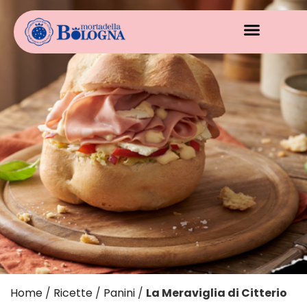
Home
/
Ricette
/
Panini
/
La Meraviglia di Citterio