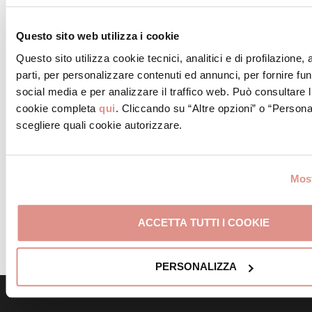
Questa ricetta nasce come parte del progetto
Maestri del Gusto Rosa: un viaggio tra le storie, le
Questo sito web utilizza i cookie
terre e le tradizioni di chi ogni giorno si dedica con
Questo sito utilizza cookie tecnici, analitici e di profilazione,
cura e passione alla produzione della Mortadella
parti, per personalizzare contenuti ed annunci, per fornire fun
Bologna IGP: i nostri consorziati!
social media e per analizzare il traffico web. Può consultare l
cookie completa
qui
. Cliccando su “Altre opzioni” o “Persona
scegliere quali cookie autorizzare.
Most
SCOPRI IL PROGETTO
ACCETTA TUTTI I COOKIE
PERSONALIZZA