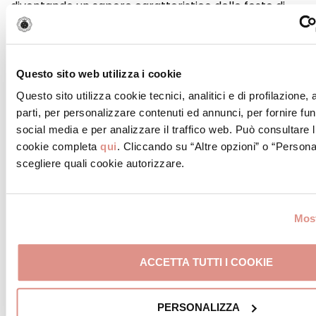
diventando un sapore caratteristico delle feste di
paese.
Questo sito web utilizza i cookie
Questa ricetta nasce come parte del progetto
Maestri del Gusto Rosa: un viaggio tra le storie, le
Questo sito utilizza cookie tecnici, analitici e di profilazione,
terre e le tradizioni di chi ogni giorno si dedica con
parti, per personalizzare contenuti ed annunci, per fornire fun
cura e passione alla produzione della Mortadella
social media e per analizzare il traffico web. Può consultare l
Bologna IGP: i nostri consorziati!
cookie completa
qui
. Cliccando su “Altre opzioni” o “Persona
scegliere quali cookie autorizzare.
Most
SCOPRI IL PROGETTO
ACCETTA TUTTI I COOKIE
PERSONALIZZA