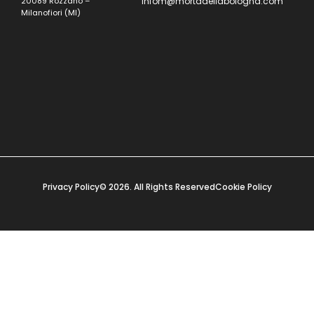
20089 Rozzano –
infom@mortadellabologna.com
Milanofiori (MI)
Privacy Policy
© 2026. All Rights Reserved
Cookie Policy