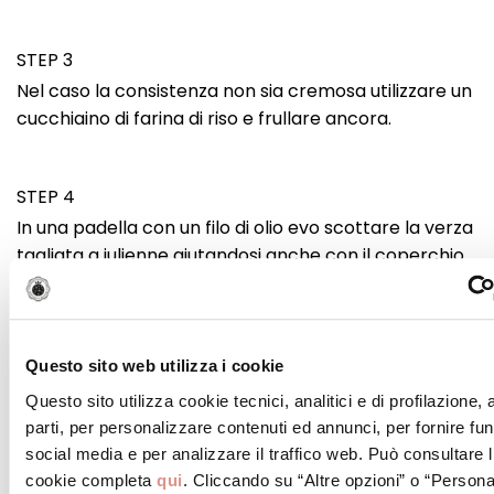
STEP 3
Nel caso la consistenza non sia cremosa utilizzare un
cucchiaino di farina di riso e frullare ancora.
STEP 4
In una padella con un filo di olio evo scottare la verza
tagliata a julienne aiutandosi anche con il coperchio.
Aggiustare di sale e sfumare con vino bianco.
STEP 5
Questo sito web utilizza i cookie
ASSEMBLAGGIO DEL PANINO:
Questo sito utilizza cookie tecnici, analitici e di profilazione,
Alla base del panino posizionare un cucchiaio di
parti, per personalizzare contenuti ed annunci, per fornire fun
maionese “alla milanese”.
social media e per analizzare il traffico web. Può consultare l
cookie completa
qui
. Cliccando su “Altre opzioni” o “Persona