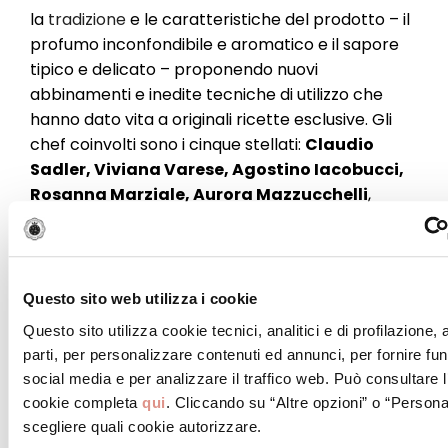
la
tradizione
e le caratteristiche del prodotto – il
profumo inconfondibile e aromatico e il sapore
tipico e delicato – proponendo nuovi
abbinamenti e inedite tecniche di utilizzo che
hanno dato vita a originali ricette esclusive. Gli
chef coinvolti sono i cinque stellati:
Claudio
Sadler, Viviana Varese, Agostino Iacobucci,
Rosanna Marziale, Aurora Mazzucchelli
,
e
Simone Rugiati
– chef per estrazione,
conduttore televisivo e web influencer.
Dichiara
Sonia Peronaci
: “
È stata davvero una
bella ed emozionante esperienza che ha riunito,
Questo sito web utilizza i cookie
nella mia cucina della Sonia Factory, prestigiosi
Questo sito utilizza cookie tecnici, analitici e di profilazione,
chef stellati provenienti da tutta Italia in un
parti, per personalizzare contenuti ed annunci, per fornire fun
appuntamento unico dove la protagonista è
social media e per analizzare il traffico web. Può consultare l
stata la Mortadella Bologna. L’appuntamento
cookie completa
qui
. Cliccando su “Altre opzioni” o “Persona
con Cucino in Rosa, oltre ad entusiasmarmi, mi
scegliere quali cookie autorizzare.
ha permesso di vedere realizzati dei piatti